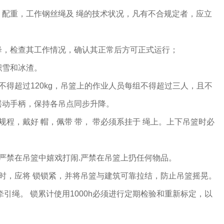
、配重，工作钢丝绳及 绳的技术状况，凡有不合规定者，应立
降，检查其工作情况，确认其正常后方可正式运行；
积雪和冰渣。
不得超过120kg，吊篮上的作业人员每组不得超过三人，且不
摇动手柄，保持各吊点同步升降。
规程，戴好 帽，佩带 带， 带必须系挂于 绳上。上下吊篮时必
严禁在吊篮中嬉戏打闹.严禁在吊篮上扔任何物品。
时，应将 锁锁紧，并将吊篮与建筑可靠拉结，防止吊篮摇晃。
引绳。 锁累计使用1000h必须进行定期检验和重新标定，以