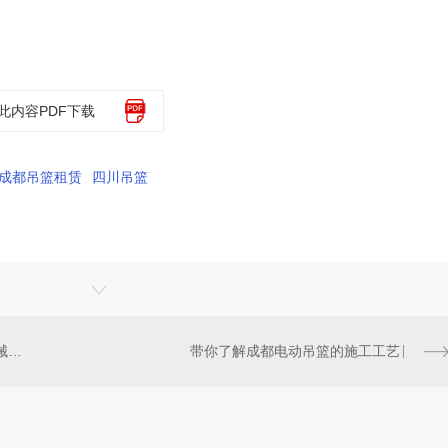
此内容PDF下载
成都吊篮租赁
四川吊篮
在成都吊篮出租中容易出现的机械故障有哪些？
带你了解成都电动吊篮的施工工艺