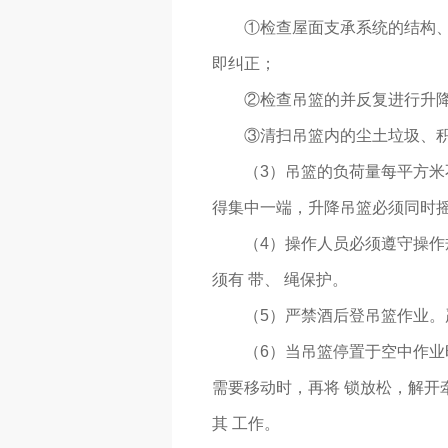
①检查屋面支承系统的结构
即纠正；
②检查吊篮的并反复进行升
③清扫吊篮内的尘土垃圾、
（3）吊篮的负荷量每平方米
得集中一端，升降吊篮必须同时
（4）操作人员必须遵守操作
须有 带、 绳保护。
（5）严禁酒后登吊篮作业。
（6）当吊篮停置于空中作业
需要移动时，再将 锁放松，解开牵
其 工作。