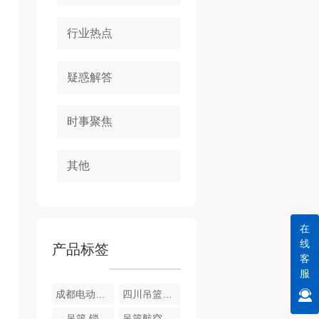
行业热点
疑惑解答
时事聚焦
其他
在
线
产品标签
客
服
成都电动吊篮设备
四川吊篮电箱
吊篮 锁
吊篮航空钢丝绳